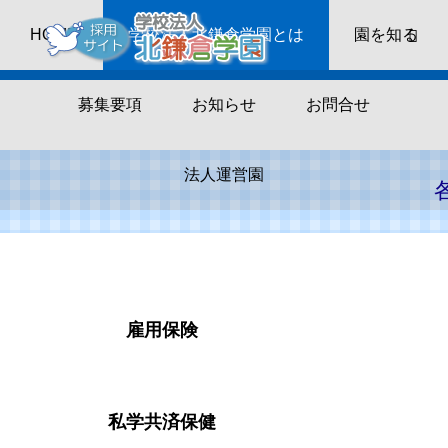
HOME
学校法人北鎌倉学園とは
園を知る
CHARM（魅力）
募集要項
お知らせ
お問合せ
法人運営園
雇用保険
私学共済保健