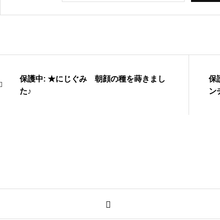
保護中: ★にじぐみ 朝顔の種を蒔きまし
保
た♪
ン