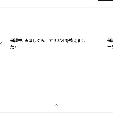
保護中: ★ほしぐみ アサガオを植えまし
保
た♪
ー