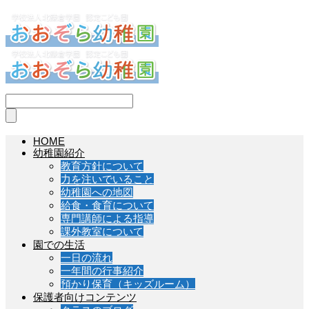
HOME
幼稚園紹介
教育方針について
力を注いでいること
幼稚園への地図
給食・食育について
専門講師による指導
課外教室について
園での生活
一日の流れ
一年間の行事紹介
預かり保育（キッズルーム）
保護者向けコンテンツ