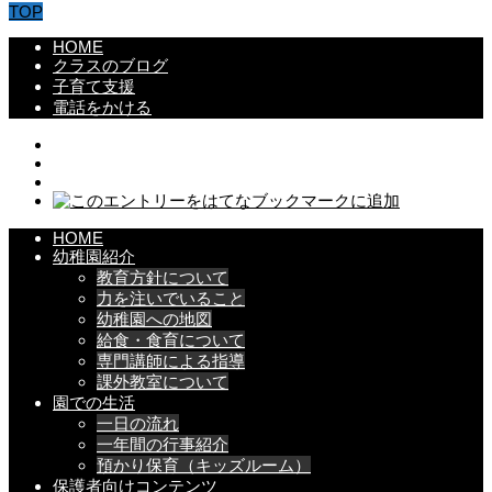
TOP
HOME
クラスのブログ
子育て支援
電話をかける
HOME
幼稚園紹介
教育方針について
力を注いでいること
幼稚園への地図
給食・食育について
専門講師による指導
課外教室について
園での生活
一日の流れ
一年間の行事紹介
預かり保育（キッズルーム）
保護者向けコンテンツ