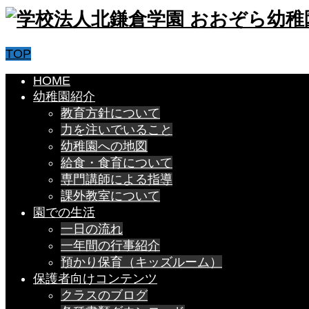
TOP
HOME
幼稚園紹介
教育方針について
力を注いでいること
幼稚園への地図
給食・食育について
専門講師による指導
課外教室について
園での生活
一日の流れ
一年間の行事紹介
預かり保育（キッズルーム）
保護者向けコンテンツ
クラスのブログ