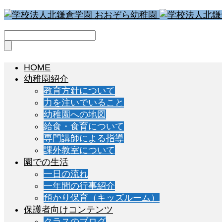
HOME
幼稚園紹介
教育方針について
力を注いでいること
幼稚園への地図
給食・食育について
専門講師による指導
課外教室について
園での生活
一日の流れ
一年間の行事紹介
預かり保育（キッズルーム）
保護者向けコンテンツ
クラスのブログ