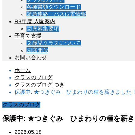
各種書類ダウンロード
緊急連絡・バス位置情報
R8年度 入園案内
園児募集要項
子育て支援
２歳児クラスについて
園庭開放
お問い合わせ
ホーム
クラスのブログ
クラスのブログ
つき
保護中: ★つきぐみ ひまわりの種を薪きました
クラスのブログ
保護中: ★つきぐみ ひまわりの種を薪
2026.05.18