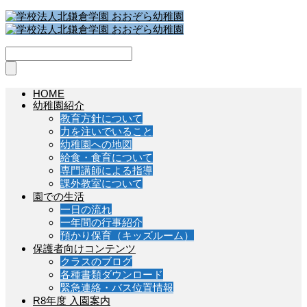
HOME
幼稚園紹介
教育方針について
力を注いでいること
幼稚園への地図
給食・食育について
専門講師による指導
課外教室について
園での生活
一日の流れ
一年間の行事紹介
預かり保育（キッズルーム）
保護者向けコンテンツ
クラスのブログ
各種書類ダウンロード
緊急連絡・バス位置情報
R8年度 入園案内