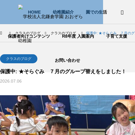
HOME
幼稚園紹介
園での生活
クラスのブログ
クラスのブログ
保護中: ★そらぐみ ７月の
保護者向けコンテンツ
R8年度 入園案内
子育て支援
クラスのブログ
お問い合わせ
保護中: ★そらぐみ ７月のグループ替えをしました！
2026.07.06