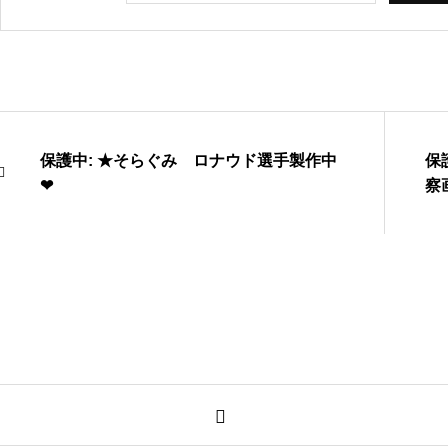
保護中: ★そらぐみ ロナウド選手製作中
保
❤
察